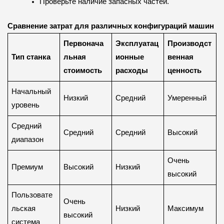
Проверьте наличие запасных частей.
Сравнение затрат для различных конфигураций машин
Первонача
Эксплуатац
Производст
Тип станка
льная
ионные
венная
стоимость
расходы
ценность
Начальный
Низкий
Средний
Умеренный
уровень
Средний
Средний
Средний
Высокий
диапазон
Очень
Премиум
Высокий
Низкий
высокий
Пользовате
Очень
льская
Низкий
Максимум
высокий
система