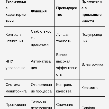
Технически
Применени
е
Преимущес
е в
Функция
характерис
тво
промышле
тики
нности
Стабильнос
Контроль
Лучшая
Полупровод
ть
натяжения
точность
ник
проволоки
Более
ЧПУ
Автоматиза
высокая
Электроника
управление
ция
эффективно
сть
Система
Отслеживан
Контроль
Керамика
мониторинга
ие процесса
качества
Точность
Прецизионн
Снижение
перемещени
Сапфир