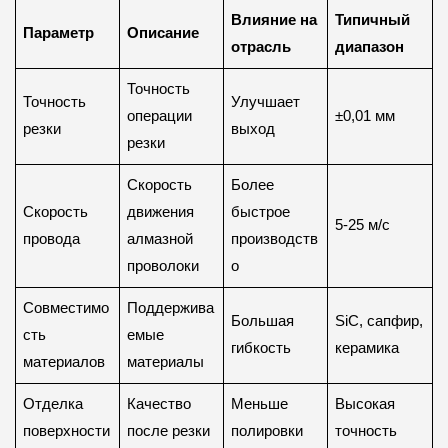
Влияние на
Типичный
Параметр
Описание
отрасль
диапазон
Точность
Точность
Улучшает
операции
±0,01 мм
резки
выход
резки
Скорость
Более
Скорость
движения
быстрое
5-25 м/с
провода
алмазной
производств
проволоки
о
Совместимо
Поддержива
Большая
SiC, сапфир,
сть
емые
гибкость
керамика
материалов
материалы
Отделка
Качество
Меньше
Высокая
поверхности
после резки
полировки
точность