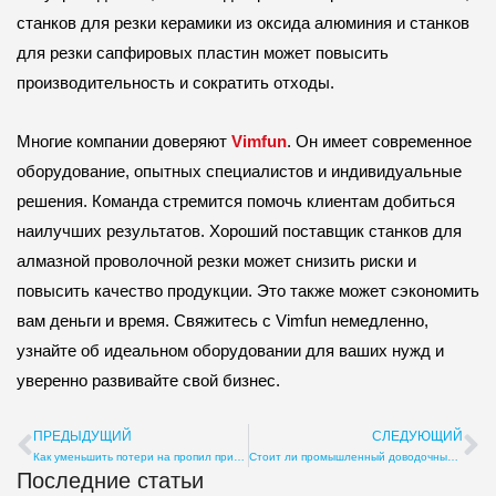
станков для резки керамики из оксида алюминия и станков
для резки сапфировых пластин может повысить
производительность и сократить отходы.
Многие компании доверяют
Vimfun
. Он имеет современное
оборудование, опытных специалистов и индивидуальные
решения. Команда стремится помочь клиентам добиться
наилучших результатов. Хороший поставщик станков для
алмазной проволочной резки может снизить риски и
повысить качество продукции. Это также может сэкономить
вам деньги и время. Свяжитесь с Vimfun немедленно,
узнайте об идеальном оборудовании для ваших нужд и
уверенно развивайте свой бизнес.
ПРЕДЫДУЩИЙ
СЛЕДУЮЩИЙ
Пред
С
Как уменьшить потери на пропил при резке неодимовых магнитов — 5 параметров процесса
Стоит ли промышленный доводочный станок своих денег? Стоимость, поверхность и точность
Последние статьи