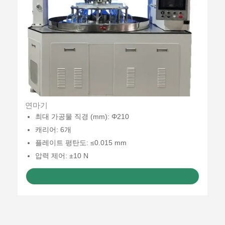
연마기
최대 가공물 직경 (mm): Φ210
캐리어: 6개
플레이트 평탄도: ≤0.015 mm
압력 제어: ±10 N
견적 받기