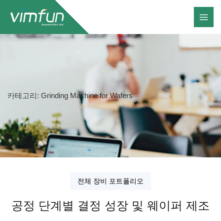
콘
텐
츠
로
건
너
뛰
카테고리: Grinding Machine for Wafers
기
전체 장비 포트폴리오
공정 단계별 결정 성장 및 웨이퍼 제조