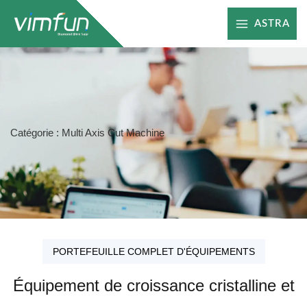
Skip
ASTRA
to
content
Catégorie : Multi Axis Cut Machine
PORTEFEUILLE COMPLET D'ÉQUIPEMENTS
Équipement de croissance cristalline et