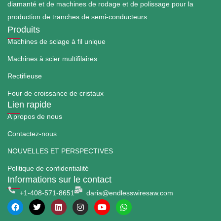
diamanté et de machines de rodage et de polissage pour la
production de tranches de semi-conducteurs.
Produits
Machines de sciage à fil unique
Machines à scier multifilaires
Rectifieuse
Four de croissance de cristaux
Lien rapide
A propos de nous
Contactez-nous
NOUVELLES ET PERSPECTIVES
Politique de confidentialité
Informations sur le contact
+1-408-571-8651
daria@endlesswiresaw.com
F
T
L
I
Y
W
a
w
i
n
o
h
c
i
n
s
u
a