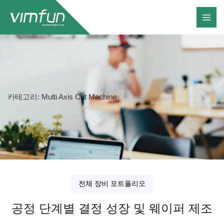
콘
텐
츠
로
건
너
뛰
카테고리: Multi Axis Cut Machine
기
전체 장비 포트폴리오
공정 단계별 결정 성장 및 웨이퍼 제조