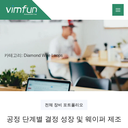
콘
텐
츠
로
건
너
뛰
카테고리: Diamond Wire Loops
기
전체 장비 포트폴리오
공정 단계별 결정 성장 및 웨이퍼 제조